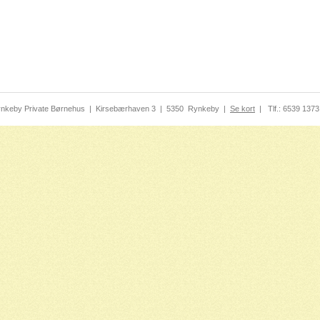
nkeby Private Børnehus
|
Kirsebærhaven 3
|
5350
Rynkeby
|
Se kort
|
Tlf.:
6539 1373