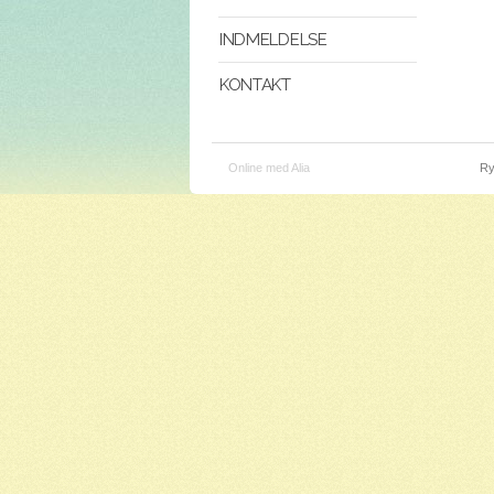
INDMELDELSE
KONTAKT
Online med Alia
Ry