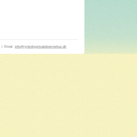
|
Email.:
info@rynkebyprivateboernehus.dk