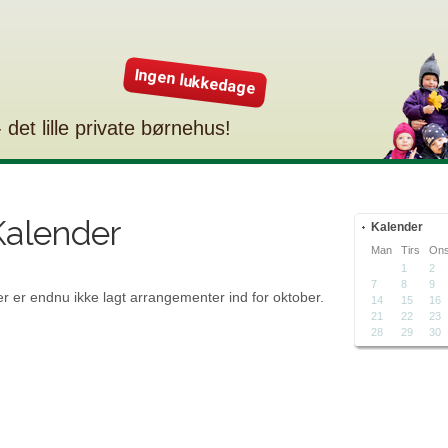
Ingen lukkedage
- det lille private børnehus!
Kalender
Kalender
Man
Tirs
On
1
2
7
8
9
r er endnu ikke lagt arrangementer ind for oktober.
14
15
16
21
22
23
28
29
30