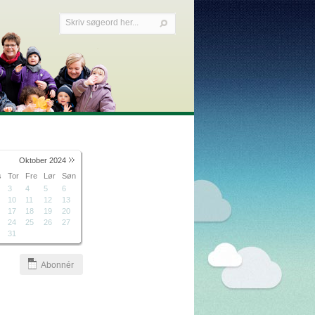
Oktober 2024
s
Tor
Fre
Lør
Søn
3
4
5
6
10
11
12
13
17
18
19
20
24
25
26
27
31
Abonnér